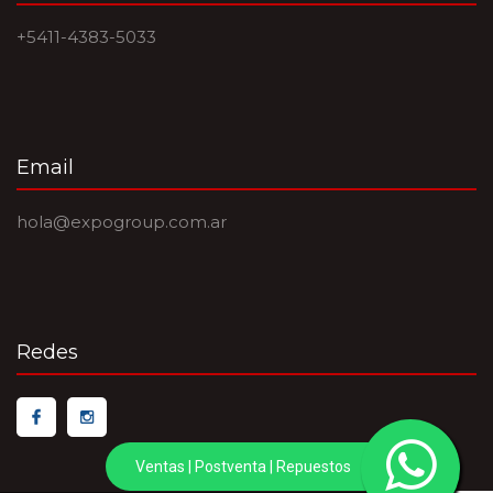
+5411-4383-5033
Email
hola@expogroup.com.ar
Redes
Ventas
|
Postventa
|
Repuestos